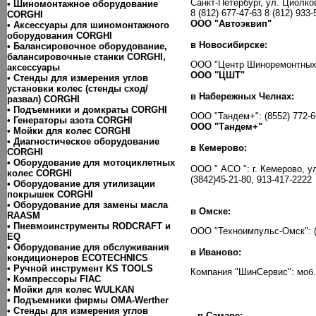
Санкт-Петербург, ул. Циолков
• Шиномонтажное оборудование
8 (812) 677-47-63 8 (812) 933-
CORGHI
ООО "Автоэквип"
• Аксессуары для шиномонтажного
оборудования CORGHI
в Новосибирске:
• Балансировочное оборудование,
балансировочные станки CORGHI,
ООО "Центр Шиноремонтных Те
аксессуары
ООО "ЦШТ"
• Стенды для измерения углов
установки колес (стенды сход/
в Набережных Челнах:
развал) CORGHI
• Подъемники и домкраты CORGHI
ООО "Тандем+": (8552) 772-6
• Генераторы азота CORGHI
ООО "Тандем+"
• Мойки для колес CORGHI
• Диагностическое оборудование
в Кемерово:
CORGHI
• Оборудование для мотоциклетных
ООО " АСО ": г. Кемерово, у
колес CORGHI
(3842)45-21-80, 913-417-2222
• Оборудование для утилизации
покрышек CORGHI
• Оборудование для замены масла
в Омске:
RAASM
• Пневмоинструменты RODCRAFT и
ООО "Техноимпульс-Омск": (3
EQ
• Оборудование для обслуживания
в Иваново:
кондиционеров ECOTECHNICS
• Ручной инструмент KS TOOLS
Компания "ШинСервис": моб.8
• Компресcоры FIAC
• Мойки для колес WULKAN
• Подъемники фирмы OMA-Werther
• Стенды для измерения углов
в Самаре: