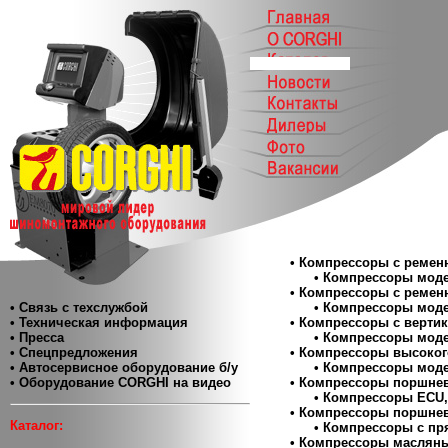
• Компрессоры с реме
•
Компрессоры мод
• Компрессоры с реме
• Связь с техслужбой
•
Компрессоры мод
• Техническая информация
• Компрессоры с верти
• Пресса
•
Компрессоры мод
• Спецпредложения
• Компрессоры высоког
• Автосервисное оборудование б/у
•
Компрессоры моде
• Оборудование CORGHI на видео
• Компрессоры поршне
•
Компрессоры ECU, 
• Компрессоры поршнев
Каталог:
•
Компрессоры с п
• Компрессоры масляны