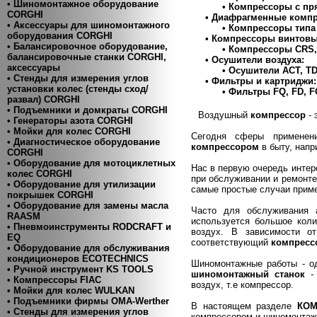
• Шиномонтажное оборудование
•
Компрессоры с пр
CORGHI
• Диафрагменные комп
• Аксессуары для шиномонтажного
•
Компрессоры типа 
оборудования CORGHI
• Компрессоры винтовы
• Балансировочное оборудование,
•
Компрессоры CRS, S
балансировочные станки CORGHI,
• Осушители воздуха:
аксессуары
•
Осушители ACT, T
• Стенды для измерения углов
• Фильтры и картриджи:
установки колес (стенды сход/
•
Фильтры FQ, FD, F
развал) CORGHI
• Подъемники и домкраты CORGHI
Воздушный
компрессор
- 
• Генераторы азота CORGHI
• Мойки для колес CORGHI
Сегодня сферы применени
• Диагностическое оборудование
компрессором
в быту, напр
CORGHI
• Оборудование для мотоциклетных
Нас в первую очередь интере
колес CORGHI
при обслуживании и ремонте
• Оборудование для утилизации
самые простые случаи приме
покрышек CORGHI
• Оборудование для замены масла
Часто для обслуживания 
RAASM
используется большое кол
• Пневмоинструменты RODCRAFT и
воздух. В зависимости о
EQ
соответствующий
компресс
• Оборудование для обслуживания
кондиционеров ECOTECHNICS
Шиномонтажные работы - од
• Ручной инструмент KS TOOLS
шиномонтажный станок
- 
• Компресcоры FIAC
воздух, т.е компрессор.
• Мойки для колес WULKAN
• Подъемники фирмы OMA-Werther
В настоящем разделе
КО
• Стенды для измерения углов
компрессором и шиномонтажн