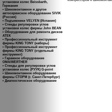
установки колес Beissbarth,
Германия
• Шиномонтажное и другое
автосервисное оборудование SIVIK
(Россия)
• Подъемники VELYEN (Испания)
• Cтенды регулировки углов
установки колес фирмы John BEAN
• Оборудование для ремонта дисков
АТЕК
• Профессиональный инструмент
фирмы KING TONY (наборы)
• Профессиональный инструмент
фирмы KING TONY (отдельный
инструмент)
• Гаражное оборудование
ОМА/WERTHER
• Стенды для регулировки углов
установки колес (РУУК) G-point
• Шиномонтажное оборудование
фирмы СТОРМ (г. Санкт-Петербург)
• Диагностическое оборудование