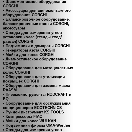
• Шиномонтажное оборудование
CORGHI
• Аксессуары для шиномонтажного
оборудования CORGHI
• Балансировочное оборудование,
балансировочные станки CORGHI,
аксессуары
• Стенды для измерения углов
установки колес (стенды сход/
развал) CORGHI
• Подъемники и домкраты CORGHI
• Генераторы азота CORGHI
• Мойки для колес CORGHI
• Диагностическое оборудование
CORGHI
• Оборудование для мотоциклетных
колес CORGHI
• Оборудование для утилизации
покрышек CORGHI
• Оборудование для замены масла
RAASM
• Пневмоинструменты RODCRAFT и
EQ
• Оборудование для обслуживания
кондиционеров ECOTECHNICS
• Ручной инструмент KS TOOLS
• Компресcоры FIAC
• Мойки для колес WULKAN
• Подъемники фирмы OMA-Werther
• Стенды для измерения углов