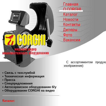
С ассортиментом проду
изображение)
• Связь с техслужбой
• Техническая информация
• Пресса
• Спецпредложения
• Автосервисное оборудование б/у
• Оборудование CORGHI на видео
Каталог: