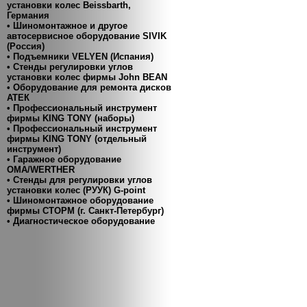
установки колес Beissbarth,
Германия
• Шиномонтажное и другое
автосервисное оборудование SIVIK
(Россия)
• Подъемники VELYEN (Испания)
• Cтенды регулировки углов
установки колес фирмы John BEAN
• Оборудование для ремонта дисков
АТЕК
• Профессиональный инструмент
фирмы KING TONY (наборы)
• Профессиональный инструмент
фирмы KING TONY (отдельный
инструмент)
• Гаражное оборудование
ОМА/WERTHER
• Стенды для регулировки углов
установки колес (РУУК) G-point
• Шиномонтажное оборудование
фирмы СТОРМ (г. Санкт-Петербург)
• Диагностическое оборудование